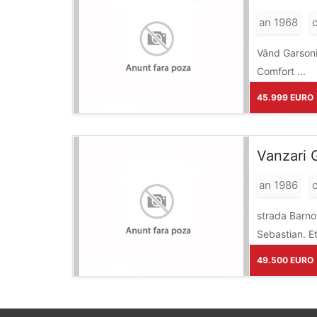
an 1968
c
Vând Garsonie
Comfort ...
45.999 EURO
Vanzari 
an 1986
c
strada Barno
Seb
49.500 EURO