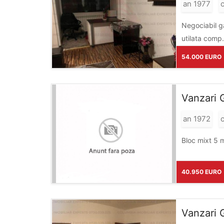
an 1977
c
Negociabil garsoniera confort 1 - Etaj: 5/10, suprafata totala cu balcon logie 30 mp - Stare: foarte curata, renovata, mobilata și
utilata comp.
54.000 EURO
Vanzari 
an 1972
c
Bloc mixt 5 m
40.950 EURO
Vanzari G