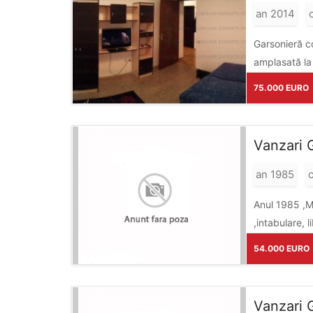
an 2014
Garsonieră co
amplasată la 
75.000 EURO
Vanzari 
an 1985
c
Anul 1985 ,Mi
,intabulare, l
54.000 EURO
Vanzari 