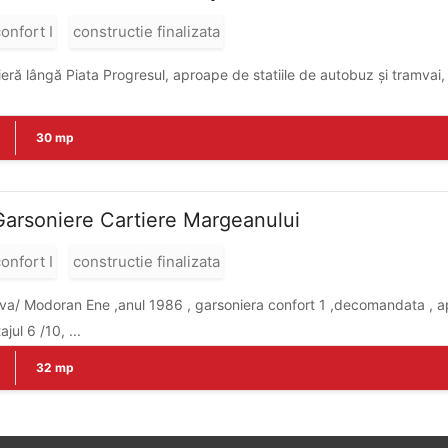
onfort I
constructie finalizata
ră lângă Piata Progresul, aproape de statiile de autobuz și tramvai, 
30 mp
Garsoniere Cartiere Margeanului
onfort I
constructie finalizata
va/ Modoran Ene ,anul 1986 , garsoniera confort 1 ,decomandata , a
astian. Etajul 6 /10, ...
32 mp