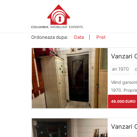
Ordoneaza dupa:
Data
|
Pret
Vanzari 
an 1970
c
Vând garsonie
1970. Proprie
49.000 EURO
Vanzari 