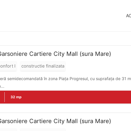
A
Garsoniere Cartiere City Mall (sura Mare)
onfort I
constructie finalizata
ră semidecomandată în zona Piața Progresul, cu suprafața de 31 mp, s
...
32 mp
Garsoniere Cartiere City Mall (sura Mare)