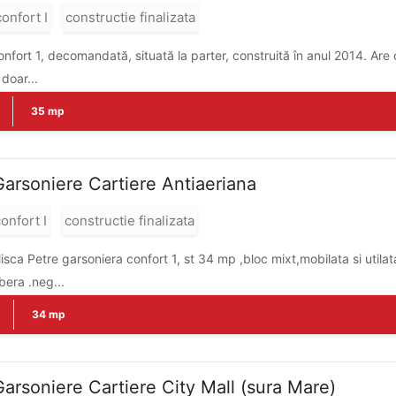
confort I
constructie finalizata
nfort 1, decomandată, situată la parter, construită în anul 2014. Ar
doar...
35 mp
Garsoniere Cartiere Antiaeriana
onfort I
constructie finalizata
sca Petre garsoniera confort 1, st 34 mp ,bloc mixt,mobilata si utilata
ibera .neg...
34 mp
Garsoniere Cartiere City Mall (sura Mare)